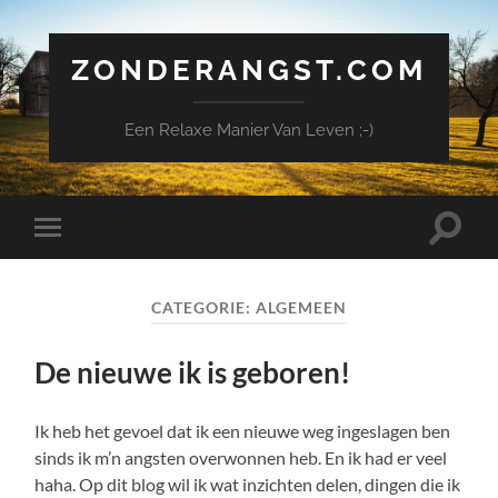
ZONDERANGST.COM
Een Relaxe Manier Van Leven ;-)
Schake
Schakel
naar
naar
zoekve
mobiel
menu
CATEGORIE:
ALGEMEEN
De nieuwe ik is geboren!
Ik heb het gevoel dat ik een nieuwe weg ingeslagen ben
sinds ik m’n angsten overwonnen heb. En ik had er veel
haha. Op dit blog wil ik wat inzichten delen, dingen die ik